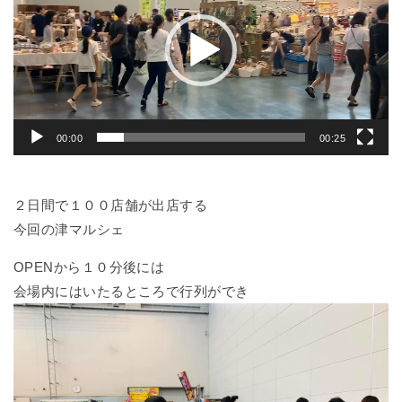
プ
レ
ー
ヤ
ー
00:00
00:25
２日間で１００店舗が出店する
今回の津マルシェ
OPENから１０分後には
会場内にはいたるところで行列ができ