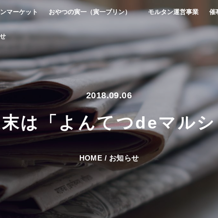
ンマーケット
おやつの寅一（寅一プリン）
モルタン運営事業
催
せ
2018.09.06
週末は「よんてつdeマルシ
HOME
/
お知らせ