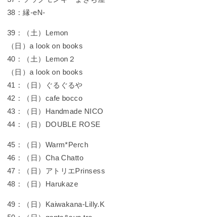
38：縁-eN-
39：（土）Lemon
（日）a look on books
40：（土）Lemon２
（日）a look on books
41：（日）ぐるぐるや
42：（日）cafe bocco
43：（日）Handmade NICO
44：（日）DOUBLE ROSE
45：（日）Warm*Perch
46：（日）Cha Chatto
47：（日）アトリエPrinsess
48：（日）Harukaze
49：（日）Kaiwakana-Lilly.K