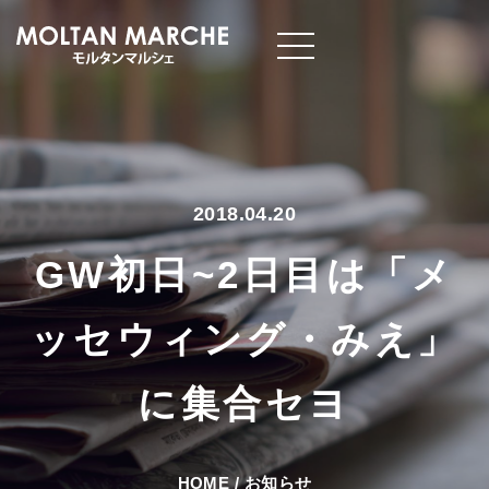
2018.04.20
GW初日~2日目は「メ
ッセウィング・みえ」
に集合セヨ
HOME
/
お知らせ