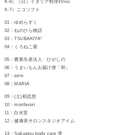
K-6）（日）イタリア料理ilVivo
K-7）ニコソフト
01：ゆめらすく
02：ねのひら物語
03：TSUBAKIYA*
04：くろねこ屋
05：農業生産法人 ひがしの
06：うまいもんお届け便「和」
07：airm
08：MARIA
09：(土)初恋想
10：monfavori
11：白水堂
12：健康美サロンスタジオアイム
13：Sokuatsu body care 津