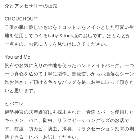
介とアクセサリーの販売
CHOUCHOU**
子供の肌に優しいものを！コットンをメインとした可愛い生
地を使用してつくるbaby & kids服のお店です。ほとんどが
一点もの。お気に入りを見つけにきてください。
You and Me
帆布やお気に入りの生地を使ったハンドメイドバッグ。一つ
一つ真心を込めて丁寧に製作。普段使いからお洒落なシーン
迄お伴させて頂ける色々なバッグを是非お手に取って頂きた
いと思います。
ヒバコレ
伊勢神宮の式年遷宮にも採用された「青森ヒバ」を使用した
キッチン、バス、防虫、リラクゼーショングッズのお店で
す。防湿、防カビ、防虫、消臭、リラクゼーション効果の期
待できる「ヒバ」お試しください。