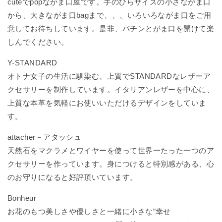
cuteでpopながま口屋です。手のひらサイズの小さながま口
から、大きながま口bagまで、、、いろいろながま口をご用
意してお待ちしています。是非、パチンとがま口を開けて楽
しんでください。
Y-STANDARD
オトナ女子の生活に馴染む、上質でSTANDARDなレザーア
クセサリーを制作しています。イタリアンレザーを中心に、
上質な本革を気軽にお使いいただけるデザインをしていま
す。
attacher－アタッシュ
天然石をマクラメとワイヤーを使って世界一たった一つのア
クセサリーを作っています。身につけると特別感がある、心
のお守りになると好評頂いています。
Bonheur
お花のもつ美しさや優しさと一緒に小さな”幸せ