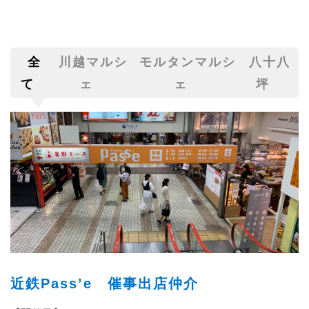
全
川越マルシ
モルタンマルシ
八十八
て
ェ
ェ
坪
近鉄Pass’e 催事出店仲介