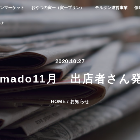
ンマーケット
おやつの寅一（寅一プリン）
モルタン運営事業
催
せ
2020.10.27
omado11月 出店者さん
HOME
/
お知らせ