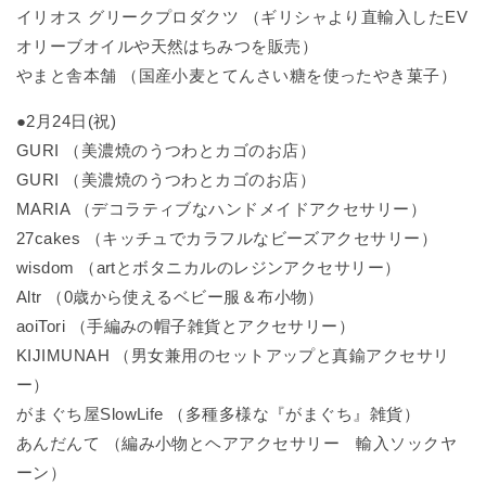
イリオス グリークプロダクツ （ギリシャより直輸入したEV
オリーブオイルや天然はちみつを販売）
やまと舎本舗 （国産小麦とてんさい糖を使ったやき菓子）
●2月24日(祝)
GURI （美濃焼のうつわとカゴのお店）
GURI （美濃焼のうつわとカゴのお店）
MARIA （デコラティブなハンドメイドアクセサリー）
27cakes （キッチュでカラフルなビーズアクセサリー）
wisdom （artとボタニカルのレジンアクセサリー）
Altr （0歳から使えるベビー服＆布小物）
aoiTori （手編みの帽子雑貨とアクセサリー）
KIJIMUNAH （男女兼用のセットアップと真鍮アクセサリ
ー）
がまぐち屋SlowLife （多種多様な『がまぐち』雑貨）
あんだんて （編み小物とヘアアクセサリー 輸入ソックヤ
ーン）