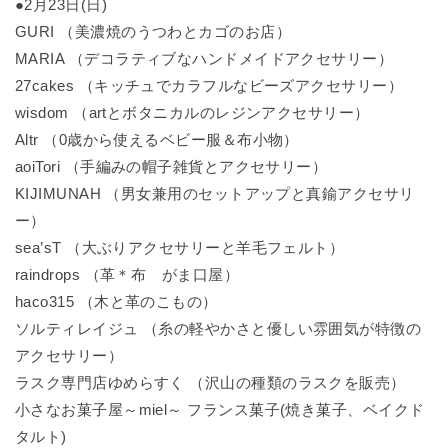
●2月23日(日)
GURI （美濃焼のうつわとカゴのお店）
MARIA （デコラティブなハンドメイドアクセサリー）
27cakes （キッチュでカラフルなビーズアクセサリー）
wisdom （artとボタニカルのレジンアクセサリー）
Altr （0歳から使えるベビー服＆布小物）
aoiTori （手編みの帽子雑貨とアクセサリー）
KIJIMUNAH （男女兼用のセットアップと真鍮アクセサリ
ー）
sea’sT （大ぶりアクセサリーと羊毛フェルト）
raindrops （革＊布 がま口屋）
haco315 （木と革のこもの）
ソルティレイジュ （糸の軽やかさと優しい雰囲気が特徴の
アクセサリー）
ラスク専門店ゆめらすく （沢山の種類のラスクを販売）
小さなお菓子屋～miel～ フランス菓子(焼き菓子、ベイクド
タルト)