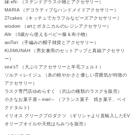
縁-eN- （ステンドグラス小物とアクセサリー）
MARIA （デコラティブなハンドメイドアクセサリー）
27cakes （キッチュでカラフルなビーズアクセサリー）
wisdom （artとボタニカルのレジンアクセサリー）
Altr （0歳から使えるベビー服＆布小物）
aoiTori （手編みの帽子雑貨とアクセサリー）
KIJIMUNAH （男女兼用のセットアップと真鍮アクセサリ
ー）
sea’sT （大ぶりアクセサリーと羊毛フェルト）
ソルティレイジュ （糸の軽やかさと優しい雰囲気が特徴の
アクセサリー）
ラスク専門店ゆめらすく （沢山の種類のラスクを販売）
小さなお菓子屋～miel～ （フランス菓子 焼き菓子、ベイ
クドタルト)
イリオス グリークプロダクツ （ギリシャより直輸入したEV
オリーブオイルや天然はちみつを販売）