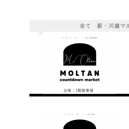
全て
新・川越マ