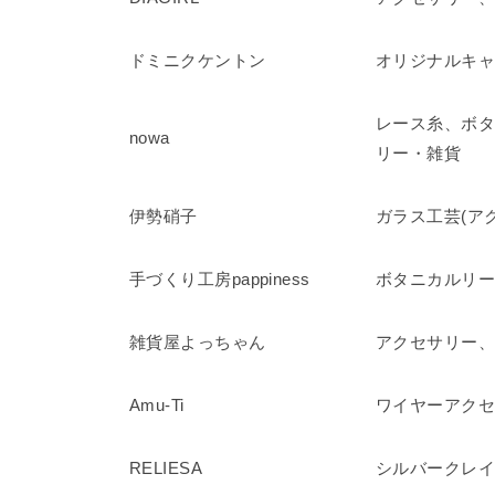
ドミニクケントン
オリジナルキ
レース糸、ボ
nowa
リー・雑貨
伊勢硝子
ガラス工芸(ア
手づくり工房pappiness
ボタニカルリー
雑貨屋よっちゃん
アクセサリー
Amu-Ti
ワイヤーアクセ
RELIESA
シルバークレ