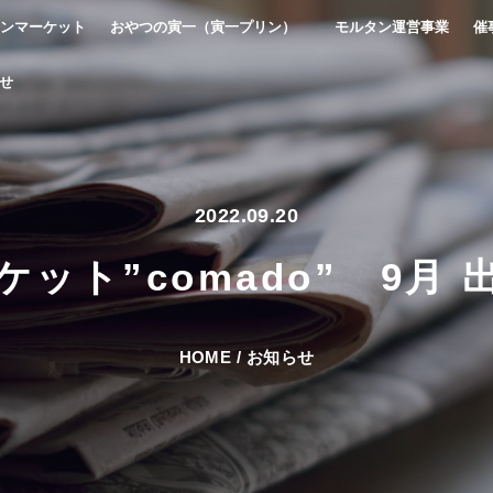
ンマーケット
おやつの寅一（寅一プリン）
モルタン運営事業
催
せ
2022.09.20
ット”comado” 9月
HOME
/
お知らせ