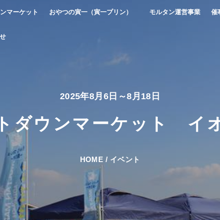
ンマーケット
おやつの寅一（寅一プリン）
モルタン運営事業
催
せ
2025年8月6日～8月18日
トダウンマーケット イ
HOME
/
イベント