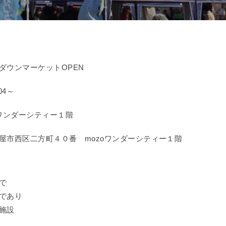
ダウンマーケットOPEN
04～
oワンダーシティー１階
屋市西区二方町４０番 mozoワンダーシティー１階
で
であり
施設