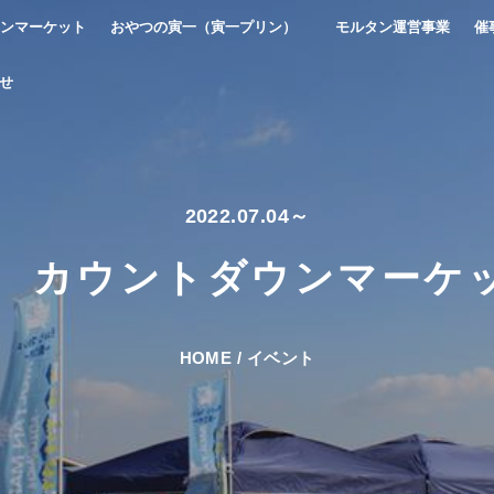
ンマーケット
おやつの寅一（寅一プリン）
モルタン運営事業
催
せ
2022.07.04～
 カウントダウンマーケッ
HOME
/
イベント