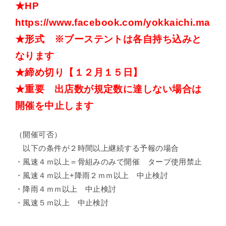
★HP
https://www.facebook.com/yokkaichi.march
★形式 ※ブーステントは各自持ち込みと
なります
★締め切り【１２月１５日】
★重要 出店数が規定数に達しない場合は
開催を中止します
（開催可否）
以下の条件が２時間以上継続する予報の場合
・風速４ｍ以上＝骨組みのみで開催 タープ使用禁止
・風速４ｍ以上+降雨２ｍｍ以上 中止検討
・降雨４ｍｍ以上 中止検討
・風速５ｍ以上 中止検討